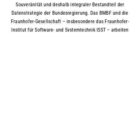
Souveränität und deshalb integraler Bestandteil der
Datenstrategie der Bundesregierung. Das BMBF und die
Fraunhofer-Gesellschaft – insbesondere das Fraunhofer-
Institut für Software- und Systemtechnik ISST – arbeiten
seit Jahren gemeinsam an der Entstehung und
Weiterentwicklung von interoperablen Datenräumen und
Datenökosystemen. In Projekten wie dem Mobility Data
Space, Catena-X oder Fair Data Spaces erfahren sie
praktische Umsetzung in ganz unterschiedlichen
Branchen. Ich wünsche dem Fraunhofer ISST auch für
zukünftige Forschungsfragen die Innovationskraft und
das Engagement, die das Institut bei den International
Data Spaces beweist.“
NEW WORK LEBEN UND
TECHNOLOGISCH ERMÖGLICHEN