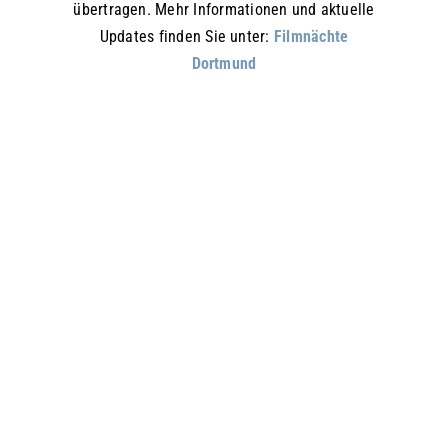
übertragen. Mehr Informationen und aktuelle
Updates finden Sie unter:
Filmnächte
Dortmund
„Mit dieser Zwischennutzung geben wir einen
Vorgeschmack auf ein lebendiges und
kulturell vielfältiges Hafenquartier, in dem die
Quartiershalle eine zentrale Rolle spielen
wird“, sagt Dominik Serfling, Geschäftsführer
von d-Port21, welche die nördliche
Speicherstraße zu einem modernen, urbanen
Zukunftsquartier entwickelt.